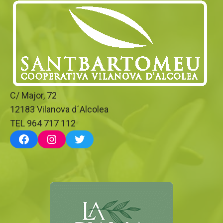
C/ Major, 72
12183 Vilanova d´Alcolea
TEL 964 717 112